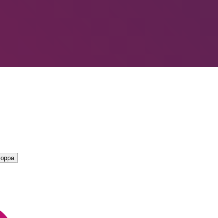
LIORI — CAMPIONATO
→
coppa