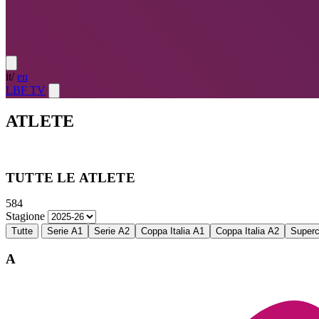
it
/
en
LBF TV
ATLETE
Atlete
LE MIGLIORI — ULTIMO TURNO
→
Atlete
LE MIG
TUTTE LE ATLETE
584
Stagione
Tutte
Serie A1
Serie A2
Coppa Italia A1
Coppa Italia A2
Super
A