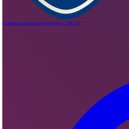
Competizioni
Squadre
Atlete
News
LBF TV