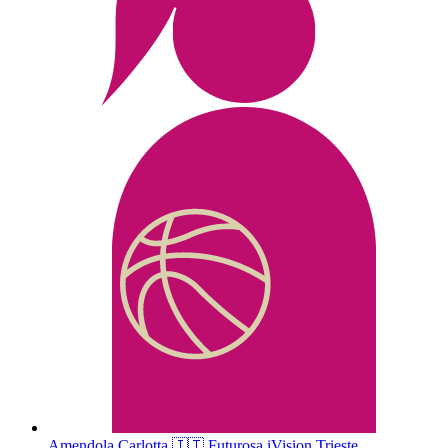
Amendola
Carlotta
🇮🇹
Futurosa iVision Trieste