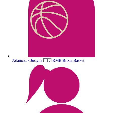
Adamczuk
Justyna
🇵🇱
RMB Brixia Basket