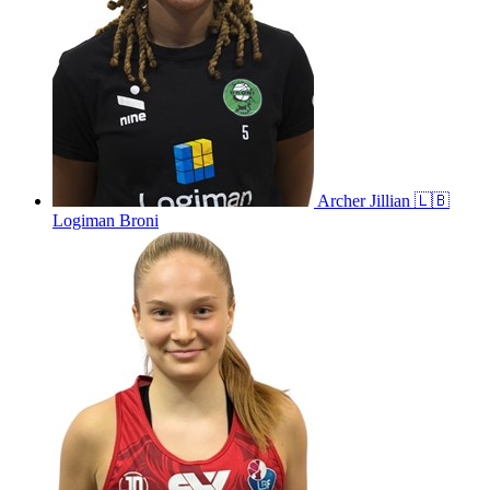
Archer
Jillian
🇱🇧
Logiman Broni