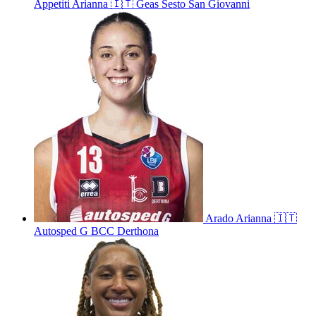
Appetiti
Arianna
🇮🇹
Geas Sesto San Giovanni
Arado
Arianna
🇮🇹
Autosped G BCC Derthona