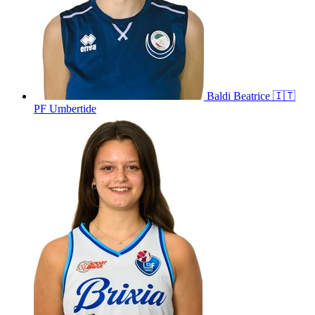
Baldi
Beatrice
🇮🇹
PF Umbertide