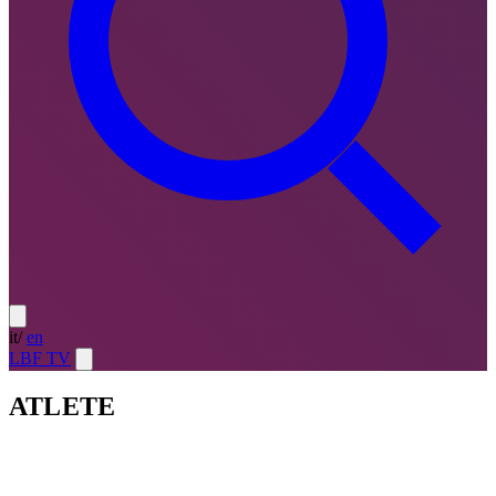
it
/
en
LBF TV
ATLETE
Atlete
LE MIGLIORI — ULTIMO TURNO
→
Atlete
LE
MIGLIORI — CAMPIONATO
→