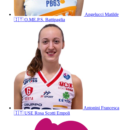
Angelucci
Matilde
🇮🇹
O.ME.P.S. Battipaglia
Antonini
Francesca
🇮🇹
USE Rosa Scotti Empoli