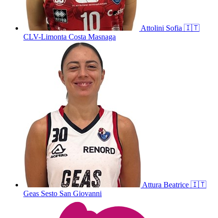
Attolini
Sofia
🇮🇹
CLV-Limonta Costa Masnaga
Attura
Beatrice
🇮🇹
Geas Sesto San Giovanni