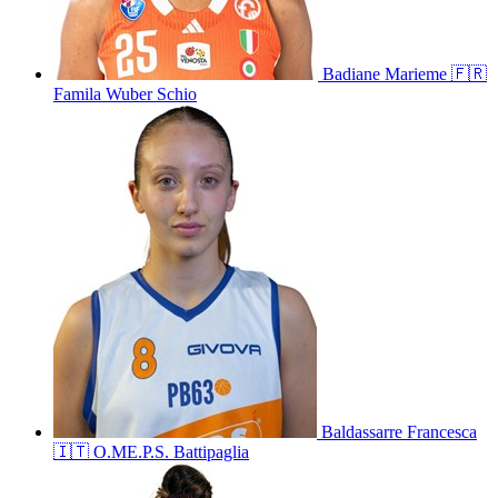
Badiane
Marieme
🇫🇷
Famila Wuber Schio
Baldassarre
Francesca
🇮🇹
O.ME.P.S. Battipaglia