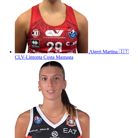
Algeri
Martina
🇮🇹
CLV-Limonta Costa Masnaga