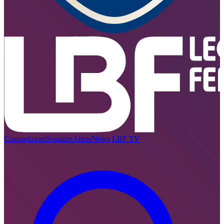
Competizioni
Squadre
Atlete
News
LBF TV