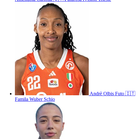
Andrè
Olbis Futo
🇮🇹
Famila Wuber Schio