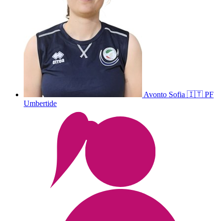
Avonto
Sofia
🇮🇹
PF
Umbertide