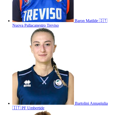
Baron
Matilde
🇮🇹
Nuova Pallacanestro Treviso
Bartolini
Annagiulia
🇮🇹
PF Umbertide