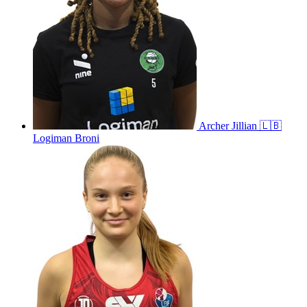
Archer
Jillian
🇱🇧
Logiman Broni