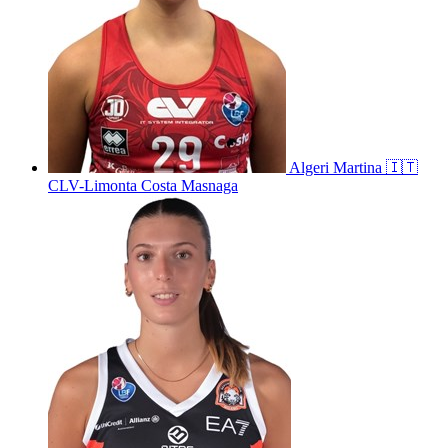
Algeri
Martina
🇮🇹
CLV-Limonta Costa Masnaga