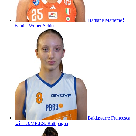
Badiane
Marieme
🇫🇷
Famila Wuber Schio
Baldassarre
Francesca
🇮🇹
O.ME.P.S. Battipaglia