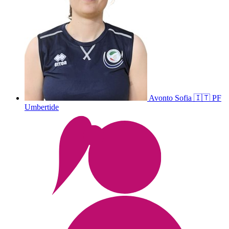
Avonto
Sofia
🇮🇹
PF
Umbertide