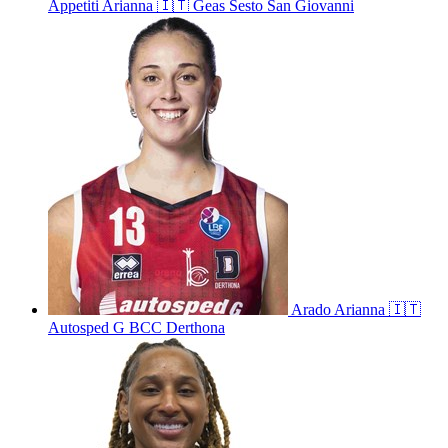
Appetiti
Arianna
🇮🇹
Geas Sesto San Giovanni
Arado
Arianna
🇮🇹
Autosped G BCC Derthona