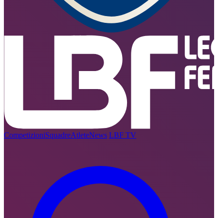
Competizioni
Squadre
Atlete
News
LBF TV