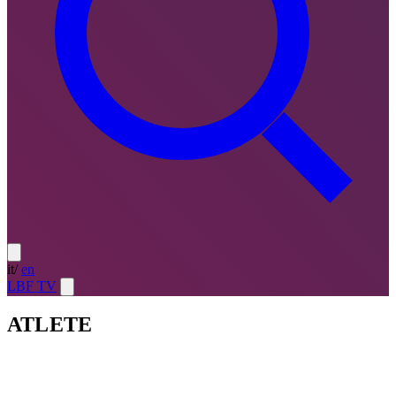
it
/
en
LBF TV
ATLETE
Atlete
LE MIGLIORI — ULTIMO TURNO
→
Atlete
LE
MIGLIORI — CAMPIONATO
→