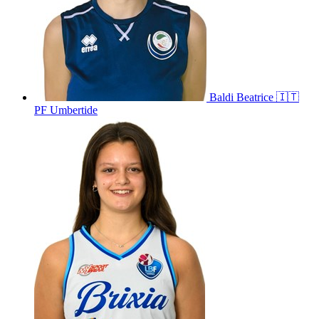
Baldi
Beatrice
🇮🇹
PF Umbertide