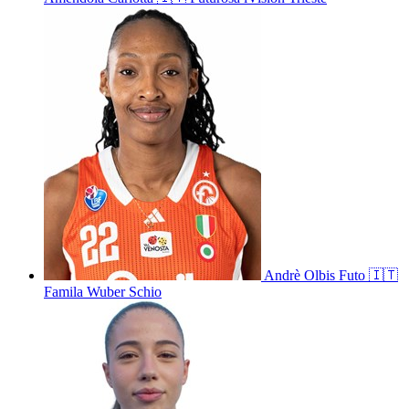
Andrè
Olbis Futo
🇮🇹
Famila Wuber Schio