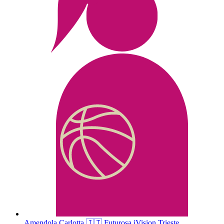
Amendola
Carlotta
🇮🇹
Futurosa iVision Trieste