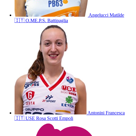
Angelucci
Matilde
🇮🇹
O.ME.P.S. Battipaglia
Antonini
Francesca
🇮🇹
USE Rosa Scotti Empoli