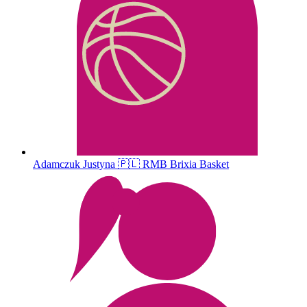
Adamczuk
Justyna
🇵🇱
RMB Brixia Basket