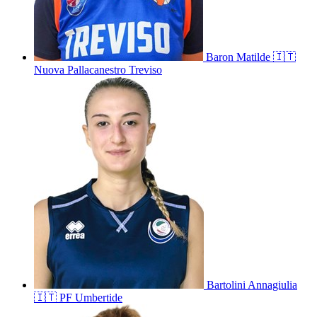
Baron
Matilde
🇮🇹
Nuova Pallacanestro Treviso
Bartolini
Annagiulia
🇮🇹
PF Umbertide