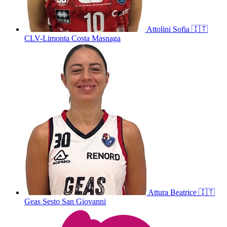
Attolini
Sofia
🇮🇹
CLV-Limonta Costa Masnaga
Attura
Beatrice
🇮🇹
Geas Sesto San Giovanni