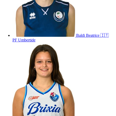
Baldi
Beatrice
🇮🇹
PF Umbertide