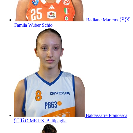
Badiane
Marieme
🇫🇷
Famila Wuber Schio
Baldassarre
Francesca
🇮🇹
O.ME.P.S. Battipaglia