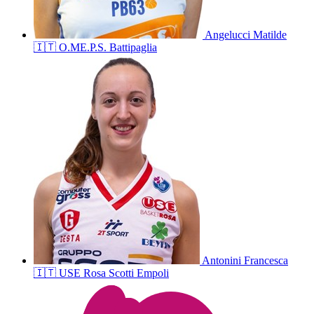
Angelucci
Matilde
🇮🇹
O.ME.P.S. Battipaglia
Antonini
Francesca
🇮🇹
USE Rosa Scotti Empoli