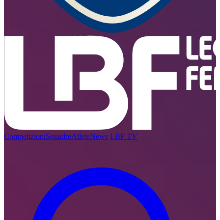
Competizioni
Squadre
Atlete
News
LBF TV