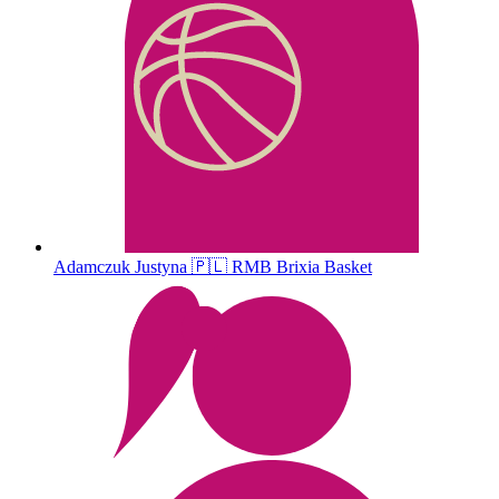
Adamczuk
Justyna
🇵🇱
RMB Brixia Basket