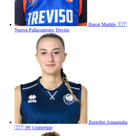
Baron
Matilde
🇮🇹
Nuova Pallacanestro Treviso
Bartolini
Annagiulia
🇮🇹
PF Umbertide