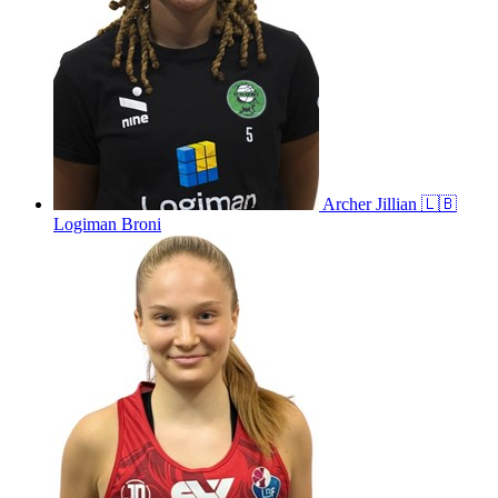
Archer
Jillian
🇱🇧
Logiman Broni