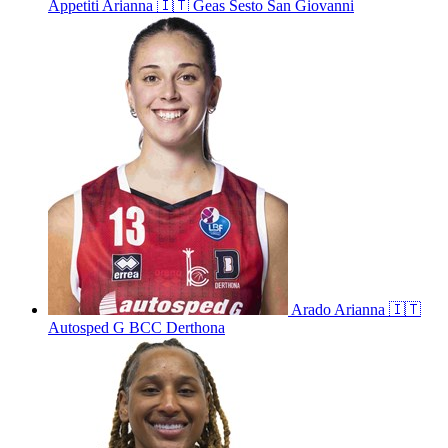
Appetiti
Arianna
🇮🇹
Geas Sesto San Giovanni
Arado
Arianna
🇮🇹
Autosped G BCC Derthona