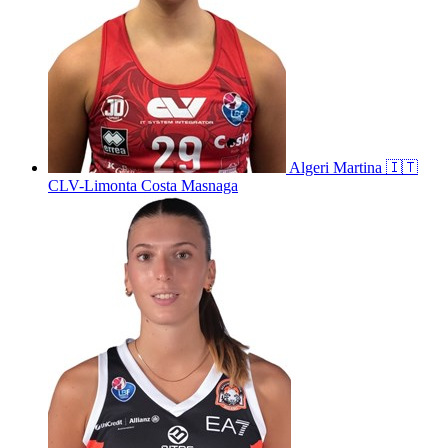
Algeri
Martina
🇮🇹
CLV-Limonta Costa Masnaga