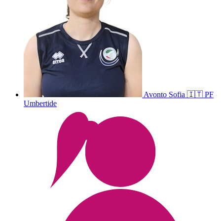
Avonto
Sofia
🇮🇹
PF
Umbertide