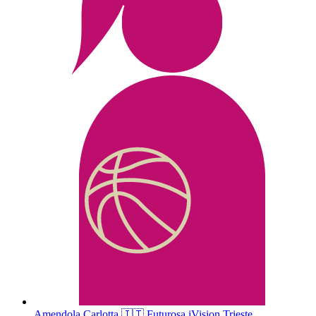
Amendola
Carlotta
🇮🇹
Futurosa iVision Trieste