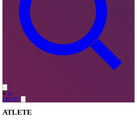
it
/
en
LBF TV
ATLETE
Atlete
LE MIGLIORI — ULTIMO TURNO
→
Atlete
LE
MIGLIORI — CAMPIONATO
→