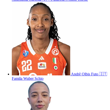
Andrè
Olbis Futo
🇮🇹
Famila Wuber Schio