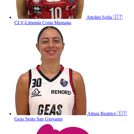
Attolini
Sofia
🇮🇹
CLV-Limonta Costa Masnaga
Attura
Beatrice
🇮🇹
Geas Sesto San Giovanni