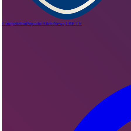
Competizioni
Squadre
Atlete
News
LBF TV