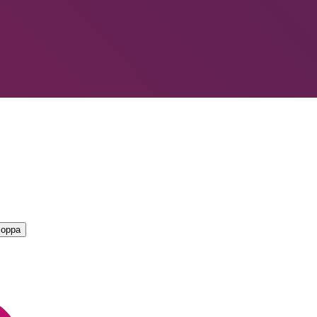
LIORI — CAMPIONATO
→
coppa