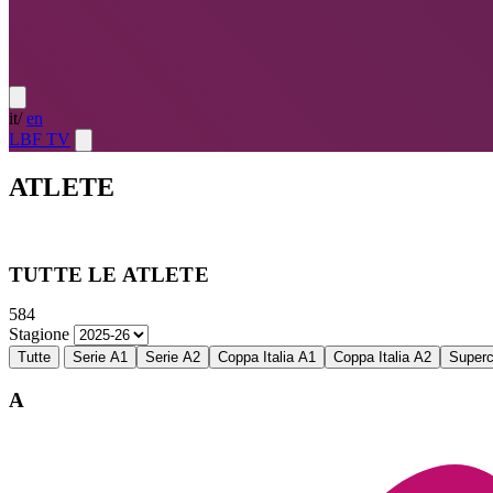
it
/
en
LBF TV
ATLETE
Atlete
LE MIGLIORI — ULTIMO TURNO
→
Atlete
LE MIG
TUTTE LE ATLETE
584
Stagione
Tutte
Serie A1
Serie A2
Coppa Italia A1
Coppa Italia A2
Super
A