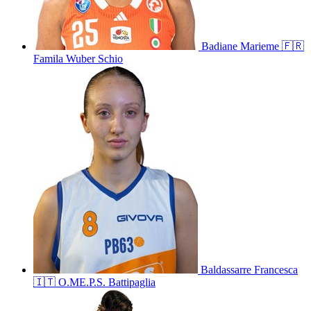
Badiane
Marieme
🇫🇷
Famila Wuber Schio
Baldassarre
Francesca
🇮🇹
O.ME.P.S. Battipaglia