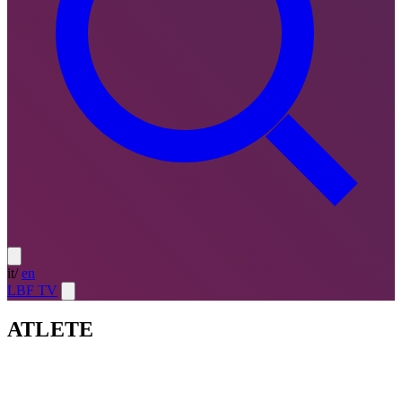
it
/
en
LBF TV
ATLETE
Atlete
LE MIGLIORI — ULTIMO TURNO
→
Atlete
LE
MIGLIORI — CAMPIONATO
→