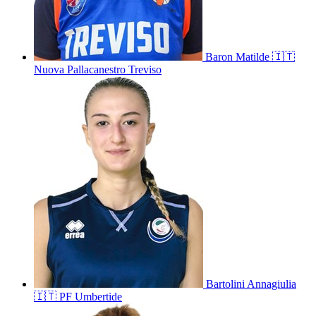
Baron
Matilde
🇮🇹
Nuova Pallacanestro Treviso
Bartolini
Annagiulia
🇮🇹
PF Umbertide