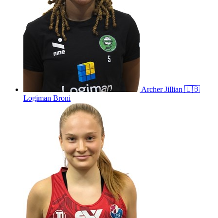
Archer
Jillian
🇱🇧
Logiman Broni