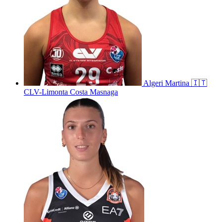
Algeri
Martina
🇮🇹
CLV-Limonta Costa Masnaga