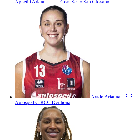
Appetiti
Arianna
🇮🇹
Geas Sesto San Giovanni
Arado
Arianna
🇮🇹
Autosped G BCC Derthona