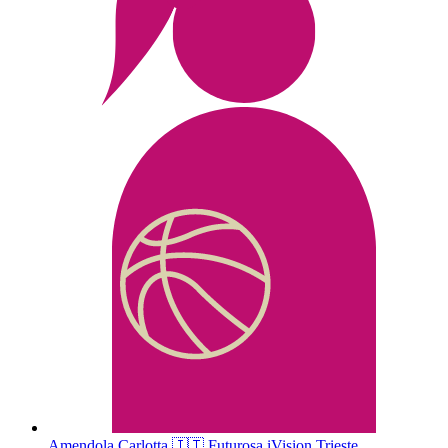
Amendola
Carlotta
🇮🇹
Futurosa iVision Trieste