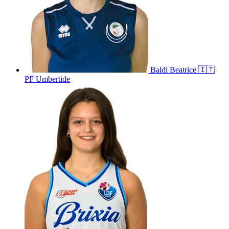
Baldi
Beatrice
🇮🇹
PF Umbertide