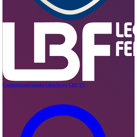
Competizioni
Squadre
Atlete
News
LBF TV