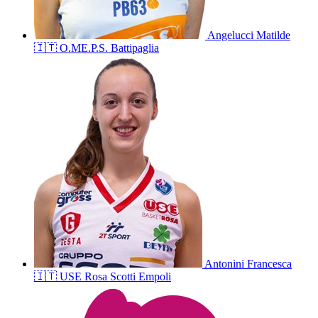
Angelucci
Matilde
🇮🇹
O.ME.P.S. Battipaglia
Antonini
Francesca
🇮🇹
USE Rosa Scotti Empoli