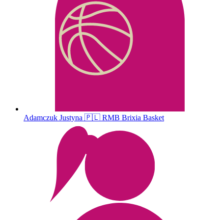
Adamczuk
Justyna
🇵🇱
RMB Brixia Basket