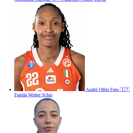
Andrè
Olbis Futo
🇮🇹
Famila Wuber Schio