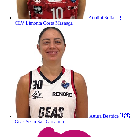
Attolini
Sofia
🇮🇹
CLV-Limonta Costa Masnaga
Attura
Beatrice
🇮🇹
Geas Sesto San Giovanni