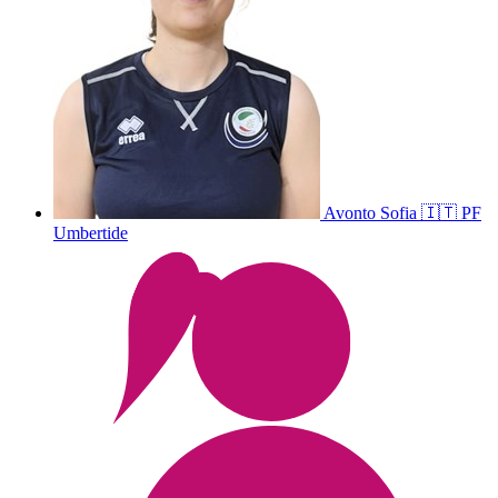
Avonto
Sofia
🇮🇹
PF
Umbertide