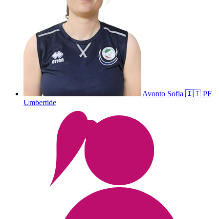
Avonto
Sofia
🇮🇹
PF
Umbertide