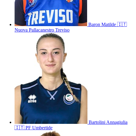
Baron
Matilde
🇮🇹
Nuova Pallacanestro Treviso
Bartolini
Annagiulia
🇮🇹
PF Umbertide