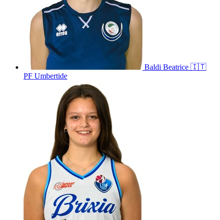
Baldi
Beatrice
🇮🇹
PF Umbertide