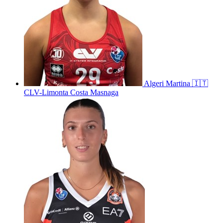
Algeri
Martina
🇮🇹
CLV-Limonta Costa Masnaga