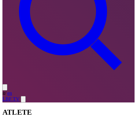
it
/
en
LBF TV
ATLETE
Atlete
LE MIGLIORI — ULTIMO TURNO
→
Atlete
LE
MIGLIORI — CAMPIONATO
→