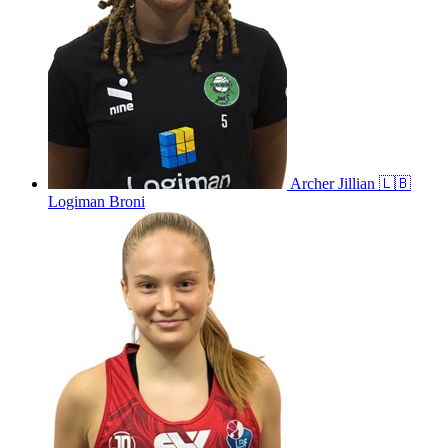
Archer
Jillian
🇱🇧
Logiman Broni