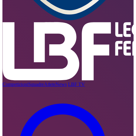
Competizioni
Squadre
Atlete
News
LBF TV