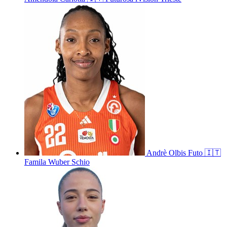
Andrè
Olbis Futo
🇮🇹
Famila Wuber Schio