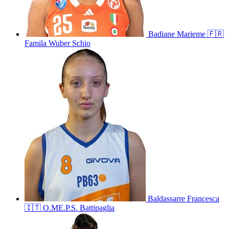
Badiane
Marieme
🇫🇷
Famila Wuber Schio
Baldassarre
Francesca
🇮🇹
O.ME.P.S. Battipaglia