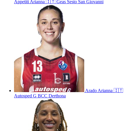
Appetiti
Arianna
🇮🇹
Geas Sesto San Giovanni
Arado
Arianna
🇮🇹
Autosped G BCC Derthona