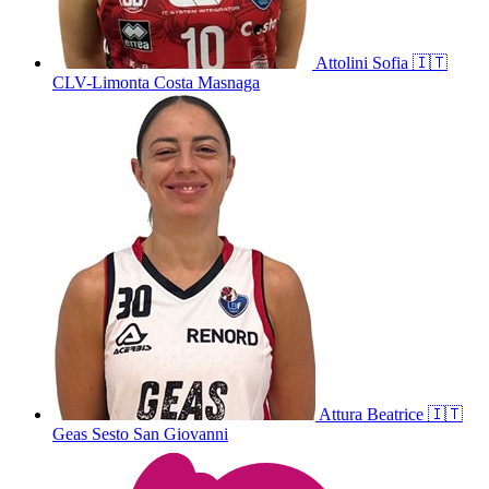
Attolini
Sofia
🇮🇹
CLV-Limonta Costa Masnaga
Attura
Beatrice
🇮🇹
Geas Sesto San Giovanni