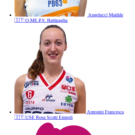
Angelucci
Matilde
🇮🇹
O.ME.P.S. Battipaglia
Antonini
Francesca
🇮🇹
USE Rosa Scotti Empoli