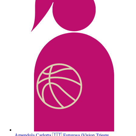
Amendola
Carlotta
🇮🇹
Futurosa iVision Trieste