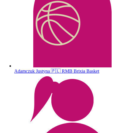
Adamczuk
Justyna
🇵🇱
RMB Brixia Basket