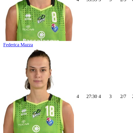
Federica Mazza
4
27:30
4
3
2/7