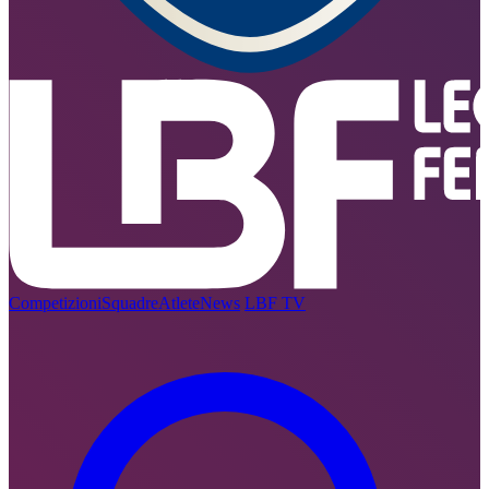
Competizioni
Squadre
Atlete
News
LBF TV