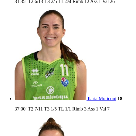
31:35′
T2
6/13
T3
2/5
TL
4/4
Rimb
12
Ass
1
Val
26
Ilaria Moriconi
18
37:00′
T2
7/11
T3
1/5
TL
1/1
Rimb
3
Ass
1
Val
7