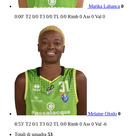
Marika Labanca
0
0:00′
T2
0/0
T3
0/0
TL
0/0
Rimb
0
Ass
0
Val
0
Melaine Olodo
0
8:53′
T2
0/1
T3
0/2
TL
0/0
Rimb
0
Ass
0
Val
-6
Totali di squadra
53