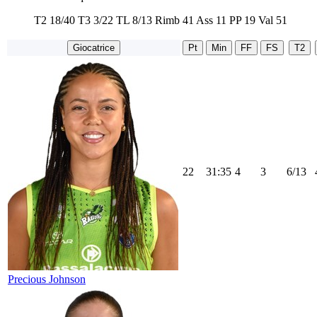
T2
18/40
T3
3/22
TL
8/13
Rimb
41
Ass
11
PP
19
Val
51
Giocatrice
Pt
Min
FF
FS
T2
22
31:35
4
3
6/13
Precious Johnson