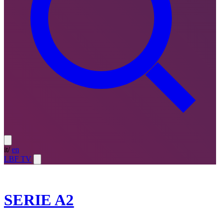
it
/
en
LBF TV
2025-26
SERIE A2