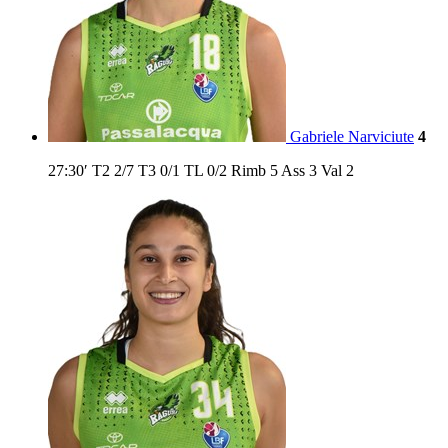
Gabriele Narviciute
4
27:30′
T2
2/7
T3
0/1
TL
0/2
Rimb
5
Ass
3
Val
2