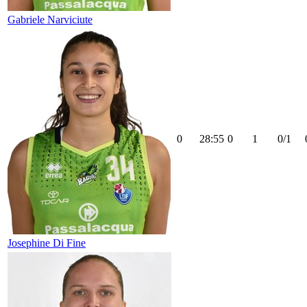
Gabriele Narviciute
0
28:55
0
1
0/1
Josephine Di Fine