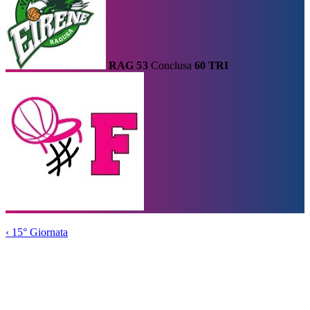
RAG
53
Conclusa
60
TRI
Calendario
Risultati e Classifica
Squadre
Statistiche e Classifiche
Le
Migliori
Tabellone
Home
/
Serie A2
/
15° Giornata
/
Partita
‹
15° Giornata