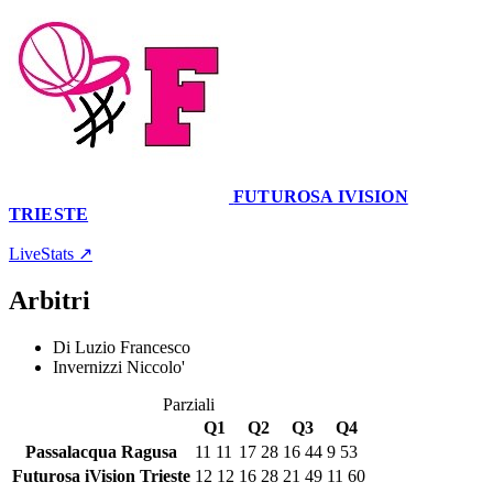
FUTUROSA IVISION
TRIESTE
Palaminardi
18 gennaio 2026 · 12:00
LiveStats ↗
Arbitri
Di Luzio Francesco
Invernizzi Niccolo'
Parziali
Q1
Q2
Q3
Q4
Passalacqua Ragusa
11
11
17
28
16
44
9
53
Futurosa iVision Trieste
12
12
16
28
21
49
11
60