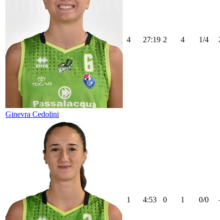
4
27:19
2
4
1/4
Ginevra Cedolini
1
4:53
0
1
0/0