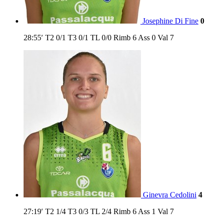
Josephine Di Fine
0
28:55′
T2
0/1
T3
0/1
TL
0/0
Rimb
6
Ass
0
Val
7
Ginevra Cedolini
4
27:19′
T2
1/4
T3
0/3
TL
2/4
Rimb
6
Ass
1
Val
7