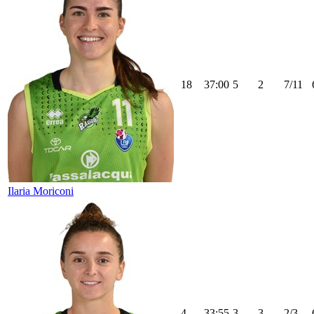
18
37:00
5
2
7/11
Ilaria Moriconi
4
33:55
3
3
2/3