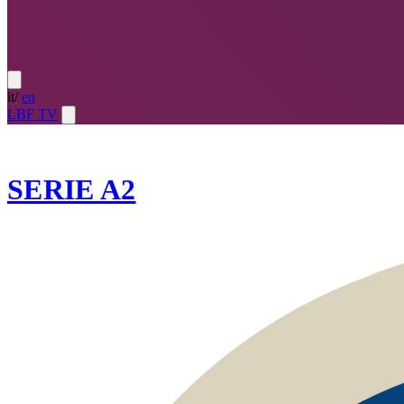
it
/
en
LBF TV
2025-26
SERIE A2