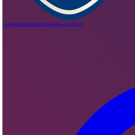
Competizioni
Squadre
Atlete
News
LBF TV