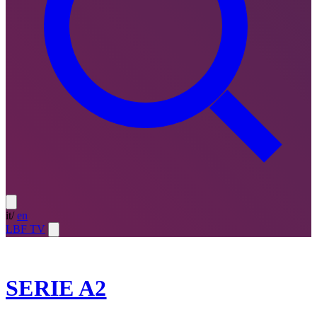
it
/
en
LBF TV
2025-26
SERIE A2