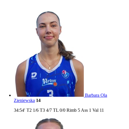
SARDEGNA MARMI VIRTUS CAGLIARI
Barbara Ola
Zieniewska
14
34:54′
T2
1/6
T3
4/7
TL
0/0
Rimb
5
Ass
1
Val
11