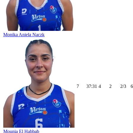
Monika Aniela Naczk
7
37:31
4
2
2/3
6
Mounia El Habbab