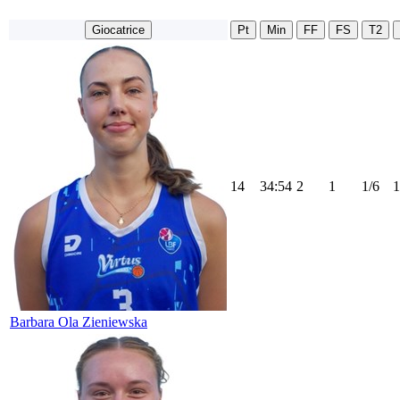
Giocatrice
Pt
Min
FF
FS
T2
14
34:54
2
1
1/6
1
Barbara Ola Zieniewska