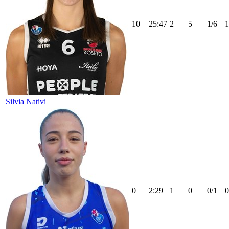
10
25:47
2
5
1/6
1
Silvia Nativi
0
2:29
1
0
0/1
0