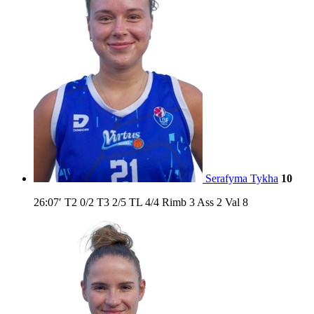
Serafyma Tykha
10
26:07′
T2
0/2
T3
2/5
TL
4/4
Rimb
3
Ass
2
Val
8