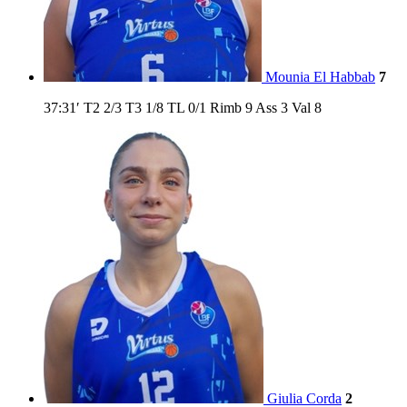
Mounia El Habbab
7
37:31′
T2
2/3
T3
1/8
TL
0/1
Rimb
9
Ass
3
Val
8
Giulia Corda
2