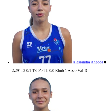
Alessandra Anedda
0
2:29′
T2
0/1
T3
0/0
TL
0/0
Rimb
1
Ass
0
Val
-3