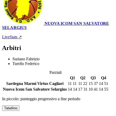
NUOVA ICOM SAN SALVATORE
SELARGIUS
Palestra Virtus
20 dicembre 2025 · 18:00
LiveStats ↗
Arbitri
Suriano Fabrizio
Turello Federico
Parziali
Q1
Q2
Q3
Q4
Sardegna Marmi Virtus Cagliari
11
11
11
22
15
37
14
51
Nuova Icom San Salvatore Selargius
14
14
17
31
10
41
14
55
In piccolo: punteggio progressivo a fine periodo
Tabellino