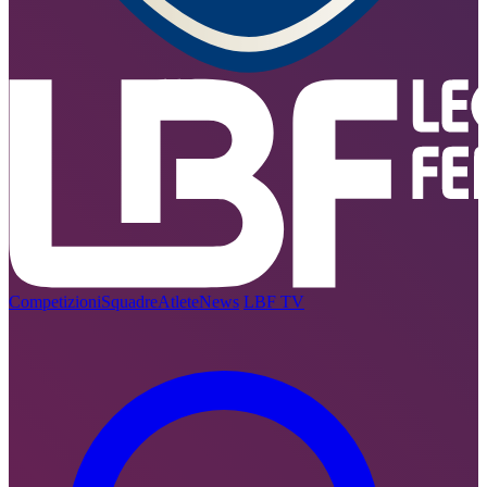
Competizioni
Squadre
Atlete
News
LBF TV