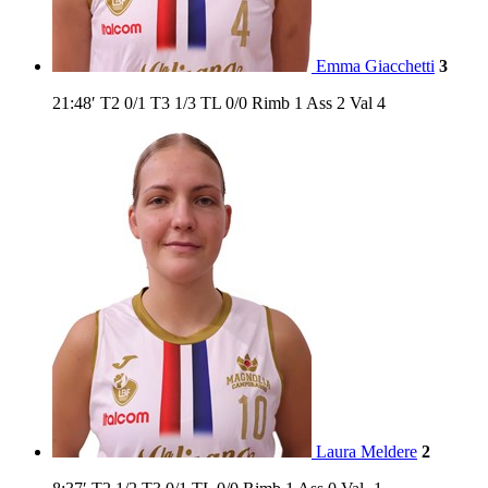
Emma Giacchetti
3
21:48′
T2
0/1
T3
1/3
TL
0/0
Rimb
1
Ass
2
Val
4
Laura Meldere
2