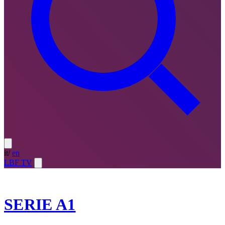
it
/
en
LBF TV
2025-26
SERIE A1