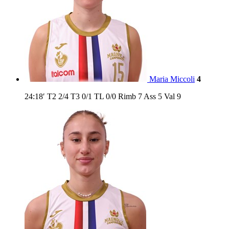
Maria Miccoli
4
24:18′
T2
2/4
T3
0/1
TL
0/0
Rimb
7
Ass
5
Val
9