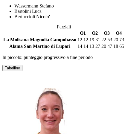
Wassermann Stefano
Bartolini Luca
Bertuccioli Nicolo'
Parziali
Q1
Q2
Q3
Q4
La Molisana Magnolia Campobasso
12
12
19
31
22
53
20
73
Alama San Martino di Lupari
14
14
13
27
20
47
18
65
In piccolo: punteggio progressivo a fine periodo
Tabellino
LA MOLISANA MAGNOLIA CAMPOBASSO