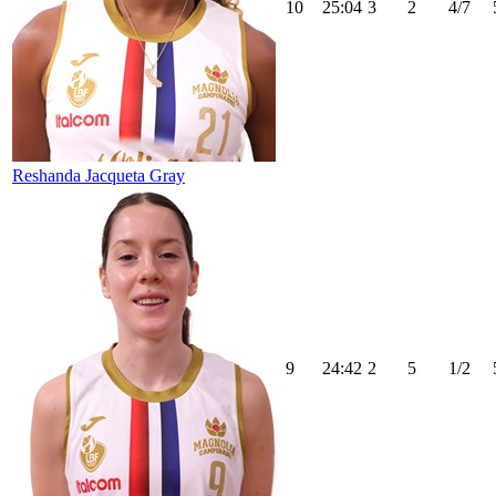
10
25:04
3
2
4/7
Reshanda Jacqueta Gray
9
24:42
2
5
1/2