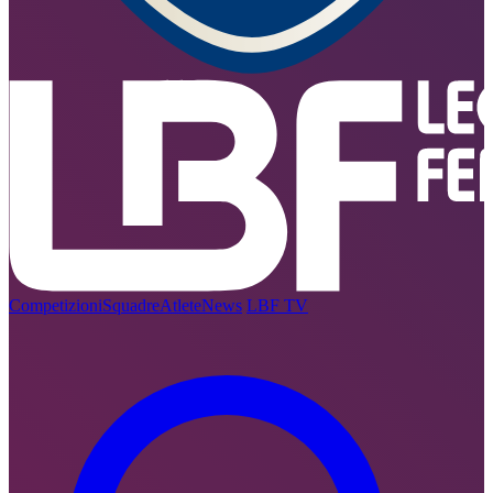
Competizioni
Squadre
Atlete
News
LBF TV