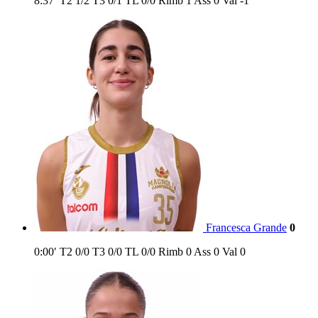
8:37′
T2
1/2
T3
0/1
TL
0/0
Rimb
1
Ass
0
Val
-1
Francesca Grande
0
0:00′
T2
0/0
T3
0/0
TL
0/0
Rimb
0
Ass
0
Val
0