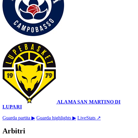
73
–
65
ALAMA SAN MARTINO DI
LUPARI
La Molisana Arena
18 gennaio 2026 · 18:00
Guarda partita ▶
Guarda highlights ▶
LiveStats ↗
Arbitri