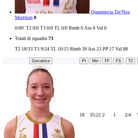
Quanniecia Tre'Nea
Morrison
0
0:00′
T2
0/0
T3
0/0
TL
0/0
Rimb
0
Ass
0
Val
0
Totali di squadra
73
T2
18/33
T3
9/24
TL
10/15
Rimb
39
Ass
23
PP
17
Val
88
Giocatrice
Pt
Min
FF
FS
T2
18
35:22
2
1
2/4