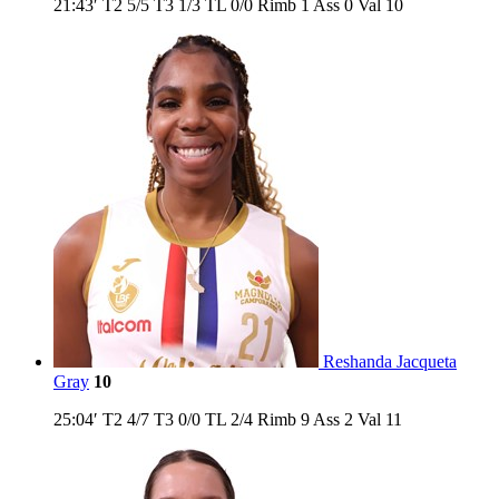
21:43′
T2
5/5
T3
1/3
TL
0/0
Rimb
1
Ass
0
Val
10
Reshanda Jacqueta
Gray
10
25:04′
T2
4/7
T3
0/0
TL
2/4
Rimb
9
Ass
2
Val
11