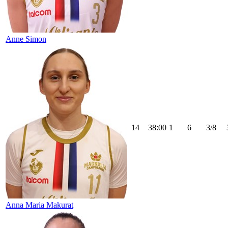
Anne Simon
14
38:00
1
6
3/8
Anna Maria Makurat