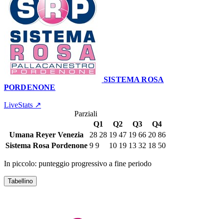
SISTEMA ROSA
PORDENONE
Palestra Comunale
26 giugno 2025 · 18:00
LiveStats ↗
Parziali
Q1
Q2
Q3
Q4
Umana Reyer Venezia
28
28
19
47
19
66
20
86
Sistema Rosa Pordenone
9
9
10
19
13
32
18
50
In piccolo: punteggio progressivo a fine periodo
Tabellino
UMANA REYER VENEZIA