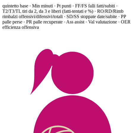
quintetto base ·
Min minuti · Pt punti · FF/FS falli fatti/subiti ·
T2/T3/TL tiri da 2, da 3 e liberi (fatti-tentati e %) · RO/RD/Rimb
rimbalzi offensivi/difensivi/totali · SD/SS stoppate date/subite · PP
palle perse · PR palle recuperate · Ass assist · Val valutazione · OER
efficienza offensiva
SISTEMA ROSA PORDENONE