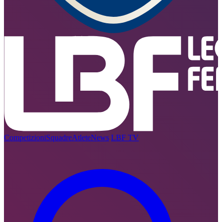
Competizioni
Squadre
Atlete
News
LBF TV