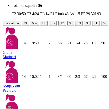
Totali di squadra
86
T2
30/50
T3
4/24
TL
14/21
Rimb
48
Ass
15
PP
29
Val
93
Giocatrice
Pt
Min
FF
FS
T2
%
T3
%
TL
%
14
18:59
1
2
5/7
71
1/4
25
1/2
50
Giulia
Marinari
14
16:02
1
1
3/5
60
2/3
67
2/2
100
Sofija Zotti
Pavlovic