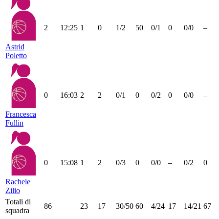
2
12:25
1
0
1/2
50
0/1
0
0/0
–
Astrid
Poletto
0
16:03
2
2
0/1
0
0/2
0
0/0
–
Francesca
Fullin
0
15:08
1
2
0/3
0
0/0
–
0/2
0
Rachele
Zilio
Totali di
86
23
17
30/50
60
4/24
17
14/21
67
squadra