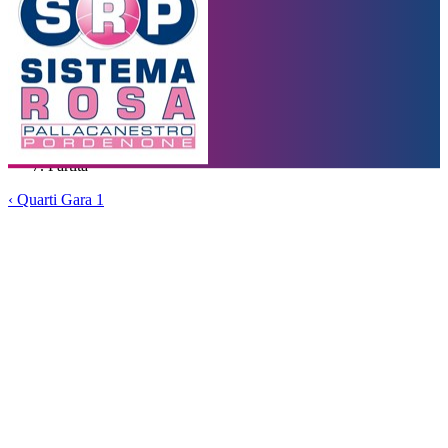
Calendario
Risultati e Classifica
Squadre
Statistiche e
Classifiche
Tabellone
Home
/
Coppa Italiana U14
/
Quarti Gara 1
/
Partita
‹
Quarti Gara 1