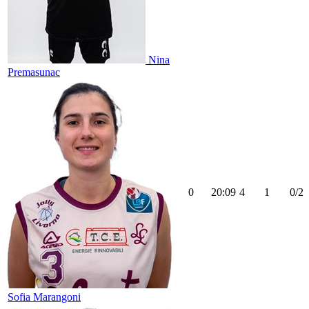
Nina
Premasunac
0
20:09
4
1
0/2
Sofia Marangoni