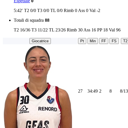
Espedale
0
5:42′
T2
0/0
T3
0/0
TL
0/0
Rimb
0
Ass
0
Val
-2
Totali di squadra
88
T2
16/36
T3
11/22
TL
23/26
Rimb
30
Ass
16
PP
18
Val
96
Giocatrice
Pt
Min
FF
FS
T2
27
34:49
2
8
8/13