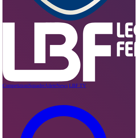
Competizioni
Squadre
Atlete
News
LBF TV