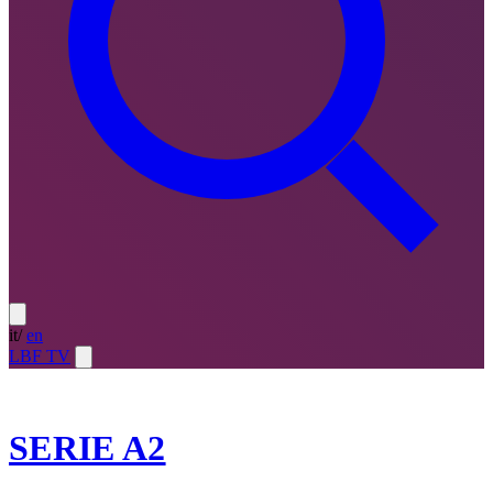
it
/
en
LBF TV
2023-24
SERIE A2