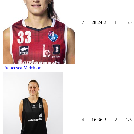
7
28:24
2
1
1/5
Francesca Melchiori
4
16:36
3
2
1/5