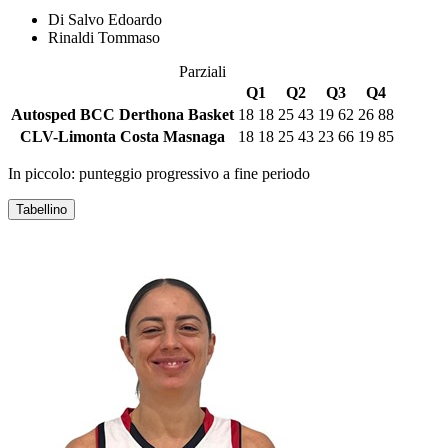
Di Salvo Edoardo
Rinaldi Tommaso
Parziali
Q1
Q2
Q3
Q4
Autosped BCC Derthona Basket
18
18
25
43
19
62
26
88
CLV-Limonta Costa Masnaga
18
18
25
43
23
66
19
85
In piccolo: punteggio progressivo a fine periodo
Tabellino
AUTOSPED BCC DERTHONA BASKET