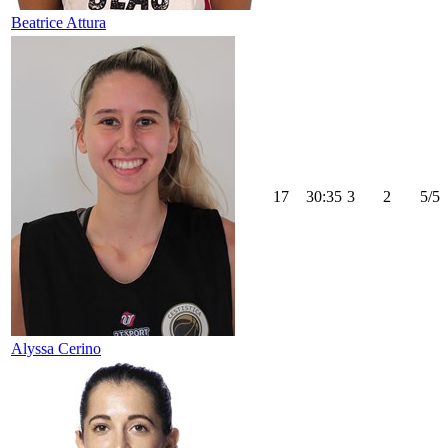
Beatrice Attura
17
30:35
3
2
5/5
Alyssa Cerino