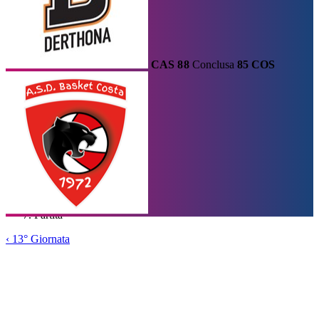
CAS
88
Conclusa
85
COS
Calendario
Risultati e Classifica
Squadre
Statistiche e Classifiche
Le
Migliori
Tabellone
Home
/
Serie A2
/
13° Giornata
/
Partita
‹
13° Giornata