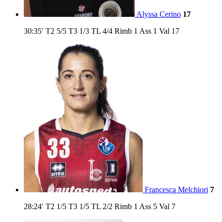
Alyssa Cerino
17
30:35′
T2
5/5
T3
1/3
TL
4/4
Rimb
1
Ass
1
Val
17
Francesca Melchiori
7
28:24′
T2
1/5
T3
1/5
TL
2/2
Rimb
1
Ass
5
Val
7