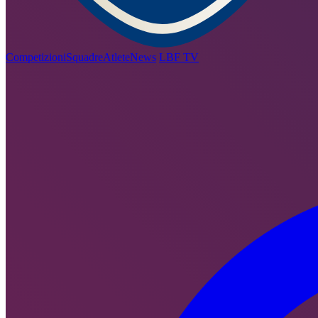
Competizioni
Squadre
Atlete
News
LBF TV