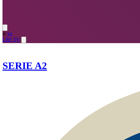
it
/
en
LBF TV
2023-24
SERIE A2