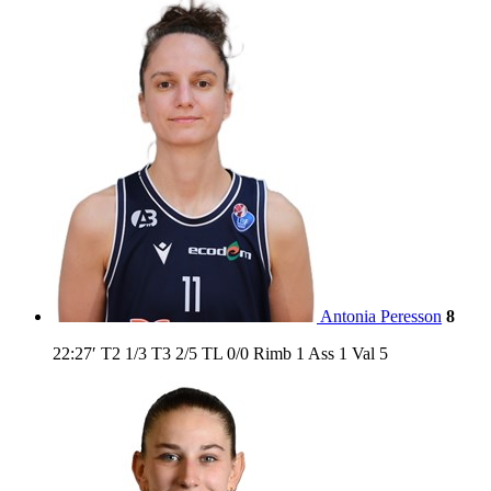
Antonia Peresson
8
22:27′
T2
1/3
T3
2/5
TL
0/0
Rimb
1
Ass
1
Val
5