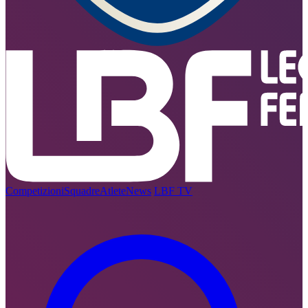
Competizioni
Squadre
Atlete
News
LBF TV