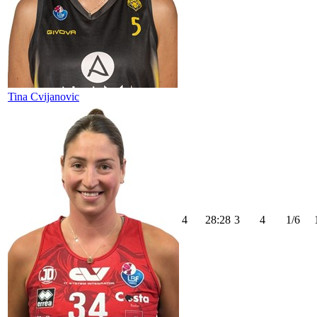
Tina Cvijanovic
4
28:28
3
4
1/6