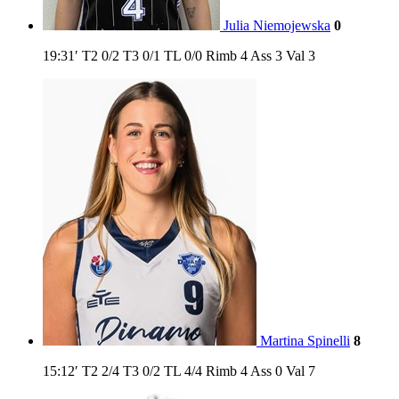
Julia Niemojewska
0
19:31′
T2
0/2
T3
0/1
TL
0/0
Rimb
4
Ass
3
Val
3
Martina Spinelli
8
15:12′
T2
2/4
T3
0/2
TL
4/4
Rimb
4
Ass
0
Val
7