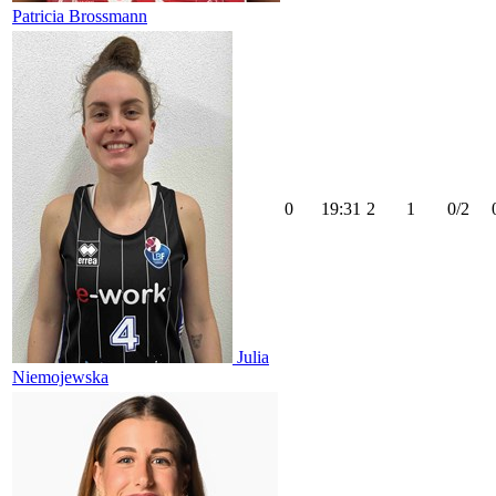
Patricia Brossmann
0
19:31
2
1
0/2
Julia
Niemojewska