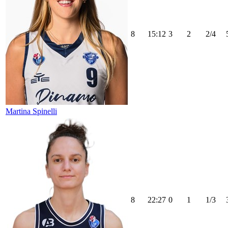
8
15:12
3
2
2/4
Martina Spinelli
8
22:27
0
1
1/3