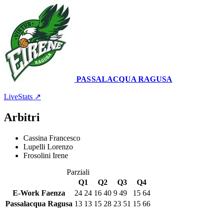
PASSALACQUA RAGUSA
Palasport Bubani
10 marzo 2024 · 18:00
LiveStats ↗
Arbitri
Cassina Francesco
Lupelli Lorenzo
Frosolini Irene
Parziali
Q1
Q2
Q3
Q4
E-Work Faenza
24
24
16
40
9
49
15
64
Passalacqua Ragusa
13
13
15
28
23
51
15
66