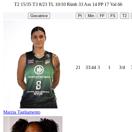
T2
15/35
T3
8/23
TL
10/10
Rimb
33
Ass
14
PP
17
Val
66
Giocatrice
Pt
Min
FF
FS
T2
21
33:44
3
1
3/4
Marzia Tagliamento