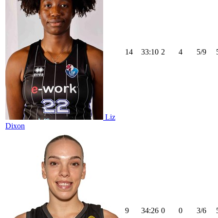
14
33:10
2
4
5/9
Liz
Dixon
9
34:26
0
0
3/6