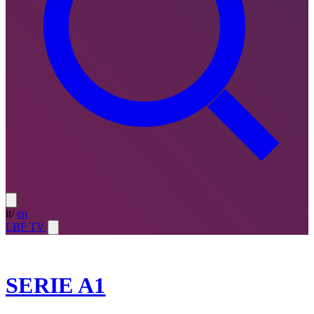
it
/
en
LBF TV
2023-24
SERIE A1