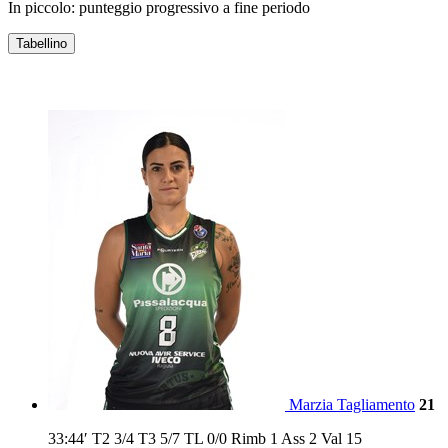
In piccolo: punteggio progressivo a fine periodo
Tabellino
E-WORK FAENZA
Marzia Tagliamento
21
33:44′
T2
3/4
T3
5/7
TL
0/0
Rimb
1
Ass
2
Val
15