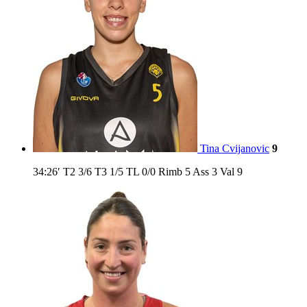
Tina Cvijanovic
9
34:26′
T2
3/6
T3
1/5
TL
0/0
Rimb
5
Ass
3
Val
9