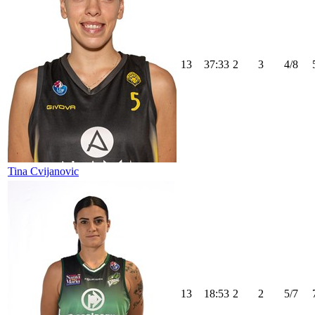
13
37:33
2
3
4/8
Tina Cvijanovic
13
18:53
2
2
5/7