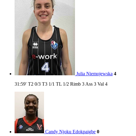
Julia Niemojewska
4
31:59′
T2
0/3
T3
1/1
TL
1/2
Rimb
3
Ass
3
Val
4
Candy Njoku Edokpaigbe
0