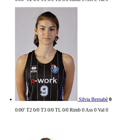
Silvia Bernabè
0
0:00′
T2
0/0
T3
0/0
TL
0/0
Rimb
0
Ass
0
Val
0