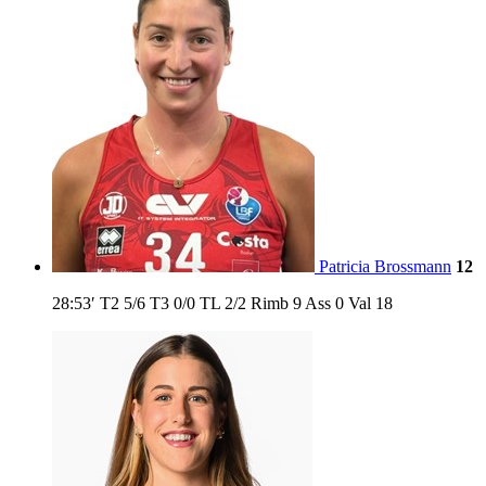
Patricia Brossmann
12
28:53′
T2
5/6
T3
0/0
TL
2/2
Rimb
9
Ass
0
Val
18