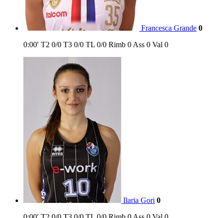
Francesca Grande
0
0:00′
T2
0/0
T3
0/0
TL
0/0
Rimb
0
Ass
0
Val
0
Ilaria Gori
0
0:00′
T2
0/0
T3
0/0
TL
0/0
Rimb
0
Ass
0
Val
0