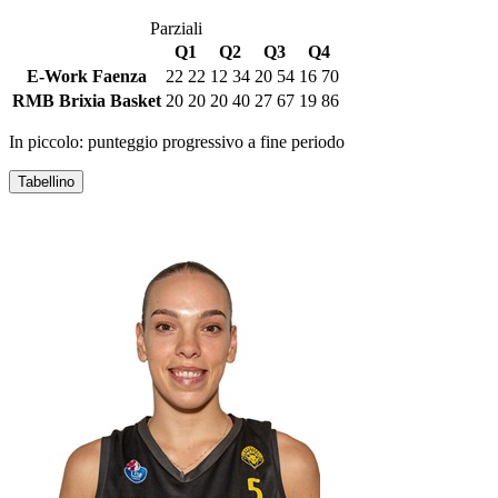
Parziali
Q1
Q2
Q3
Q4
E-Work Faenza
22
22
12
34
20
54
16
70
RMB Brixia Basket
20
20
20
40
27
67
19
86
In piccolo: punteggio progressivo a fine periodo
Tabellino
E-WORK FAENZA