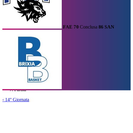
FAE
70
Conclusa
86
SAN
Calendario
Risultati e Classifica
Squadre
Statistiche e Classifiche
Le
Migliori
Tabellone
Home
/
Serie A1
/
14° Giornata
/
Partita
‹
14° Giornata