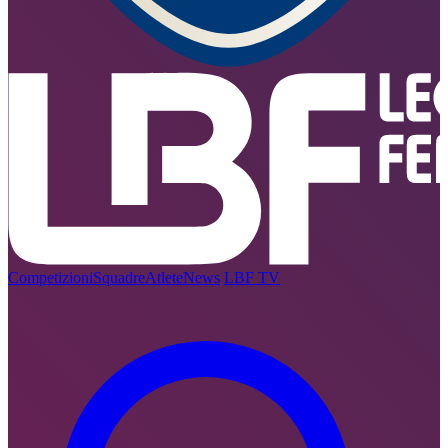
Competizioni
Squadre
Atlete
News
LBF TV