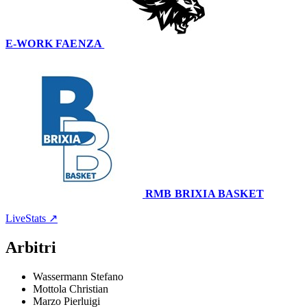
E-WORK FAENZA
70
–
86
RMB BRIXIA BASKET
Palasport Bubani
14 gennaio 2024 · 20:30
LiveStats ↗
Arbitri
Wassermann Stefano
Mottola Christian
Marzo Pierluigi