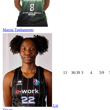
Marzia Tagliamento
13
36:39
3
4
5/9
Liz
Dixon