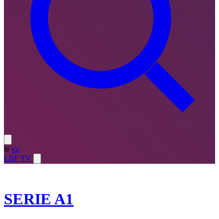
it
/
en
LBF TV
2023-24
SERIE A1