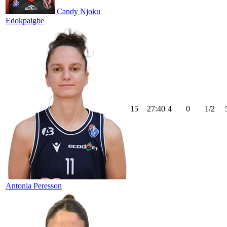
Candy Njoku
Edokpaigbe
15
27:40
4
0
1/2
Antonia Peresson