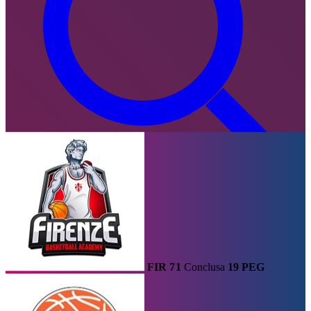
it
/
en
LBF TV
U14 ·
2021-22
FIR
71
Conclusa
19
PEG
COPPA ITALIANA U14