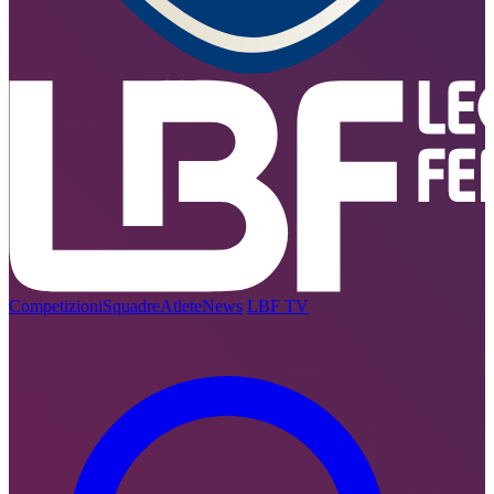
Competizioni
Squadre
Atlete
News
LBF TV