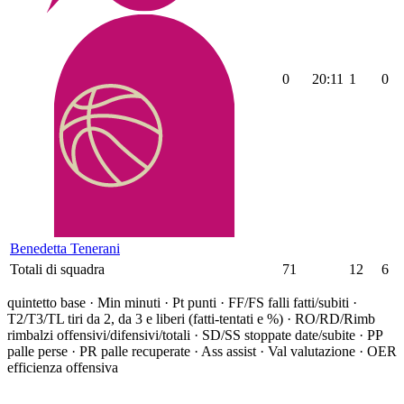
0
20:11
1
0
Benedetta Tenerani
Totali di squadra
71
12
6
quintetto base ·
Min minuti · Pt punti · FF/FS falli fatti/subiti ·
T2/T3/TL tiri da 2, da 3 e liberi (fatti-tentati e %) · RO/RD/Rimb
rimbalzi offensivi/difensivi/totali · SD/SS stoppate date/subite · PP
palle perse · PR palle recuperate · Ass assist · Val valutazione · OER
efficienza offensiva
BASKET PEGLI