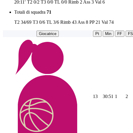
20:11′
T2
0/2
T3
0/0
TL
0/0
Rimb
2
Ass
3
Val
6
Totali di squadra
71
T2
34/69
T3
0/6
TL
3/6
Rimb
43
Ass
8
PP
21
Val
74
Giocatrice
Pt
Min
FF
FS
13
30:51
1
2