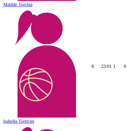
Matilde Torchia
8
23:01
1
0
Isabella Torricini