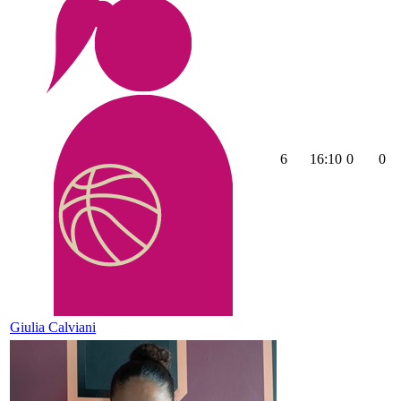
6
16:10
0
0
Giulia Calviani