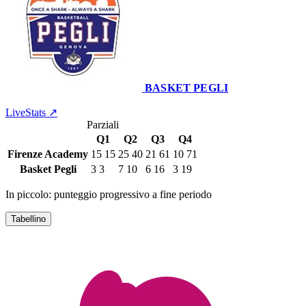
BASKET PEGLI
Pal. ' S.Marcellino' Firenze
25 giugno 2022 · 20:00
LiveStats ↗
Parziali
Q1
Q2
Q3
Q4
Firenze Academy
15
15
25
40
21
61
10
71
Basket Pegli
3
3
7
10
6
16
3
19
In piccolo: punteggio progressivo a fine periodo
Tabellino
FIRENZE ACADEMY