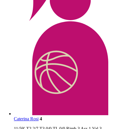
Caterina Rosi
4
11:59′
T2
2/7
T3
0/0
TL
0/0
Rimb
3
Ass
1
Val
3