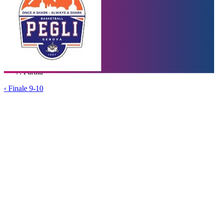
Calendario
Squadre
Statistiche e Classifiche
Tabellone
Home
/
Coppa Italiana U14
/
Finale 9-10
/
Partita
‹
Finale 9-10