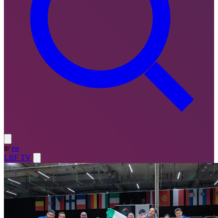
it
/
en
LBF TV