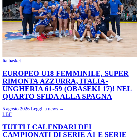
Italbasket
EUROPEO U18 FEMMINILE, SUPER
RIMONTA AZZURRA, ITALIA-
UNGHERIA 61-59 (OBASEKI 17)! NEL
QUARTO SFIDA ALLA SPAGNA
5 agosto 2026
Leggi la news →
LBF
TUTTI I CALENDARI DEI
CAMPIONATI DI SERIE A1 E SERIE