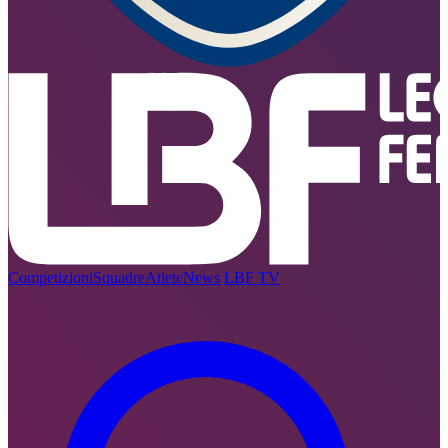
Competizioni
Squadre
Atlete
News
LBF TV