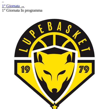
–
1° Giornata →
1° Giornata
In programma