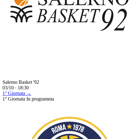
Salerno Basket '92
03/10 · 18:30
1° Giornata →
1° Giornata
In programma