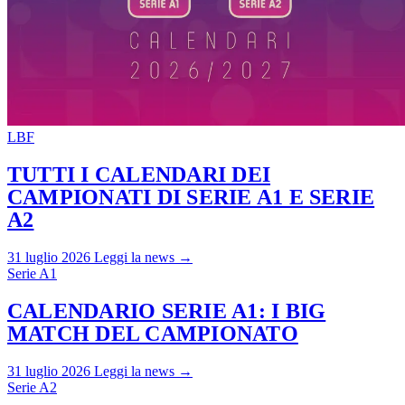
LBF
TUTTI I CALENDARI DEI
CAMPIONATI DI SERIE A1 E SERIE
A2
31 luglio 2026
Leggi la news →
Serie A1
CALENDARIO SERIE A1: I BIG
MATCH DEL CAMPIONATO
31 luglio 2026
Leggi la news →
Serie A2