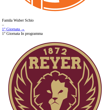
Famila Wuber Schio
–
1° Giornata →
1° Giornata
In programma