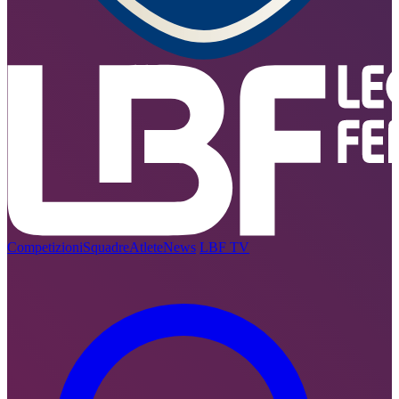
Competizioni
Squadre
Atlete
News
LBF TV