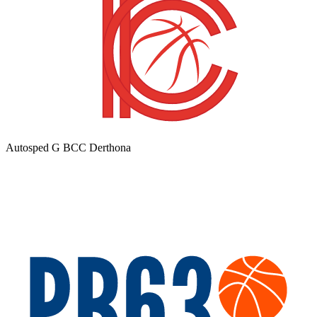
Autosped G BCC Derthona