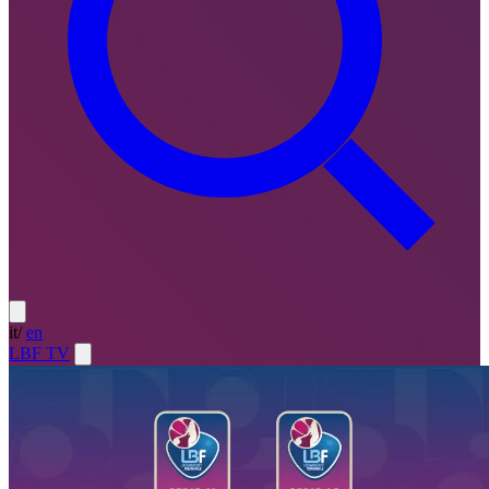
it
/
en
LBF TV