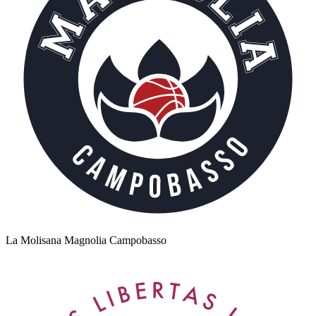
La Molisana Magnolia Campobasso