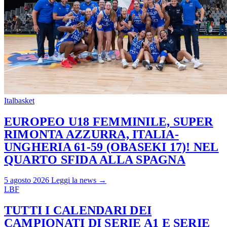
Italbasket
EUROPEO U18 FEMMINILE, SUPER
RIMONTA AZZURRA, ITALIA-
UNGHERIA 61-59 (OBASEKI 17)! NEL
QUARTO SFIDA ALLA SPAGNA
5 agosto 2026
Leggi la news →
LBF
TUTTI I CALENDARI DEI
CAMPIONATI DI SERIE A1 E SERIE