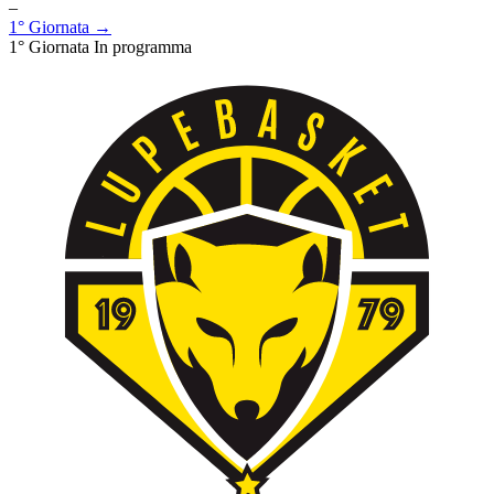
–
1° Giornata →
1° Giornata
In programma