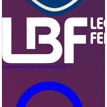
Competizioni
Squadre
Atlete
News
LBF TV