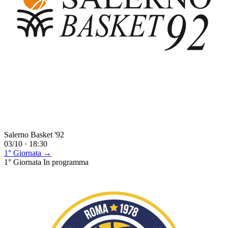
Salerno Basket '92
03/10 · 18:30
1° Giornata →
1° Giornata
In programma