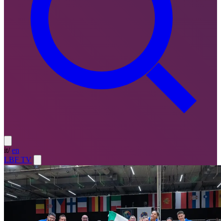
it
/
en
LBF TV