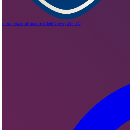
Competizioni
Squadre
Atlete
News
LBF TV