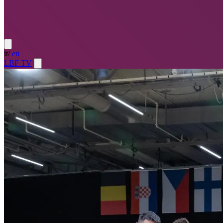
it
/
en
LBF TV