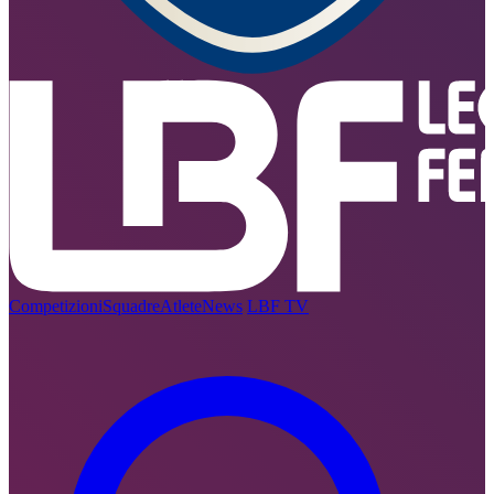
Competizioni
Squadre
Atlete
News
LBF TV