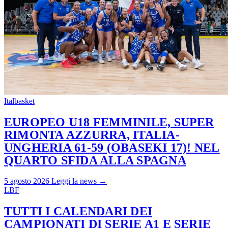
Italbasket
EUROPEO U18 FEMMINILE, SUPER
RIMONTA AZZURRA, ITALIA-
UNGHERIA 61-59 (OBASEKI 17)! NEL
QUARTO SFIDA ALLA SPAGNA
5 agosto 2026
Leggi la news →
LBF
TUTTI I CALENDARI DEI
CAMPIONATI DI SERIE A1 E SERIE