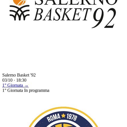
Salerno Basket '92
03/10 · 18:30
1° Giornata →
1° Giornata
In programma