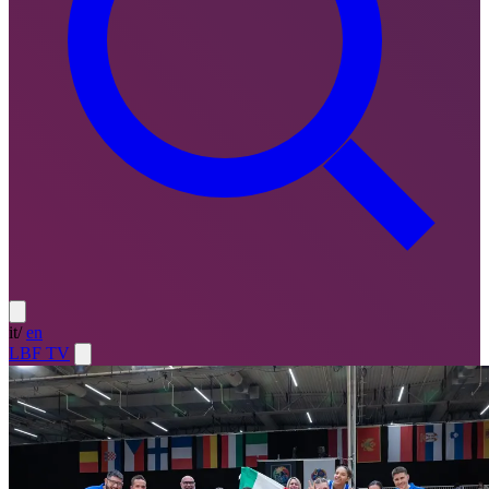
it
/
en
LBF TV