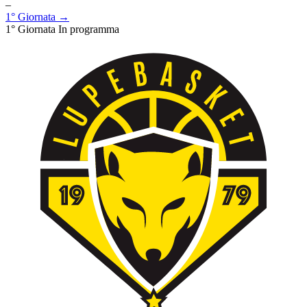
–
1° Giornata →
1° Giornata
In programma