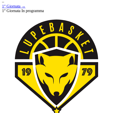
–
1° Giornata →
1° Giornata
In programma