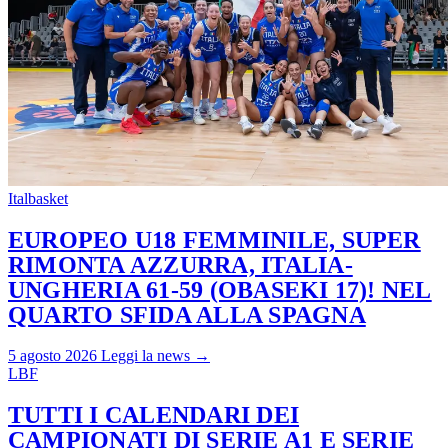
Italbasket
EUROPEO U18 FEMMINILE, SUPER
RIMONTA AZZURRA, ITALIA-
UNGHERIA 61-59 (OBASEKI 17)! NEL
QUARTO SFIDA ALLA SPAGNA
5 agosto 2026
Leggi la news →
LBF
TUTTI I CALENDARI DEI
CAMPIONATI DI SERIE A1 E SERIE