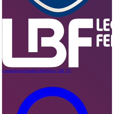
Competizioni
Squadre
Atlete
News
LBF TV