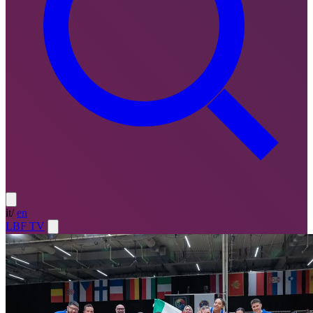
it
/
en
LBF TV