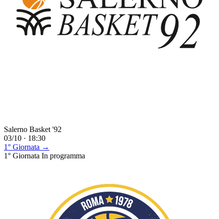
Salerno Basket '92
03/10 · 18:30
1° Giornata →
1° Giornata
In programma