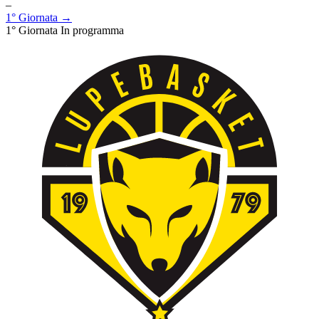
–
1° Giornata →
1° Giornata
In programma