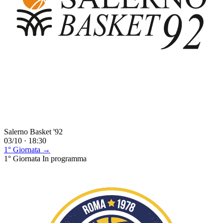
Salerno Basket '92
03/10 · 18:30
1° Giornata →
1° Giornata
In programma