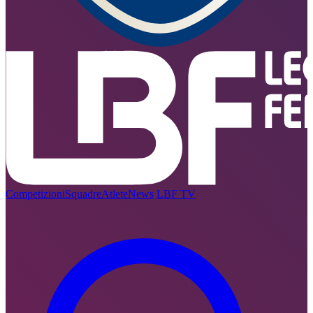
Competizioni
Squadre
Atlete
News
LBF TV