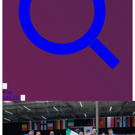
it
/
en
LBF TV