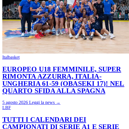
Italbasket
EUROPEO U18 FEMMINILE, SUPER
RIMONTA AZZURRA, ITALIA-
UNGHERIA 61-59 (OBASEKI 17)! NEL
QUARTO SFIDA ALLA SPAGNA
5 agosto 2026
Leggi la news →
LBF
TUTTI I CALENDARI DEI
CAMPIONATI DI SERIE A1 E SERIE