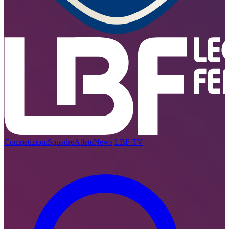
Competizioni
Squadre
Atlete
News
LBF TV