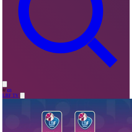
it
/
en
LBF TV