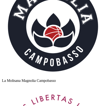
La Molisana Magnolia Campobasso