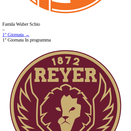
Famila Wuber Schio
–
1° Giornata →
1° Giornata
In programma