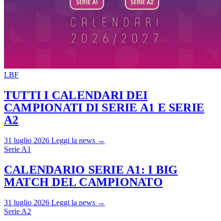
LBF
TUTTI I CALENDARI DEI
CAMPIONATI DI SERIE A1 E SERIE
A2
31 luglio 2026
Leggi la news →
Serie A1
CALENDARIO SERIE A1: I BIG
MATCH DEL CAMPIONATO
31 luglio 2026
Leggi la news →
Serie A2