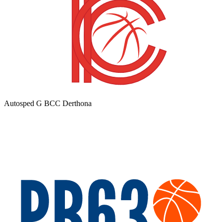
Autosped G BCC Derthona