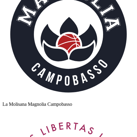
La Molisana Magnolia Campobasso