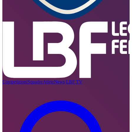
Competizioni
Squadre
Atlete
News
LBF TV