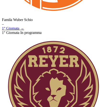
Famila Wuber Schio
–
1° Giornata →
1° Giornata
In programma