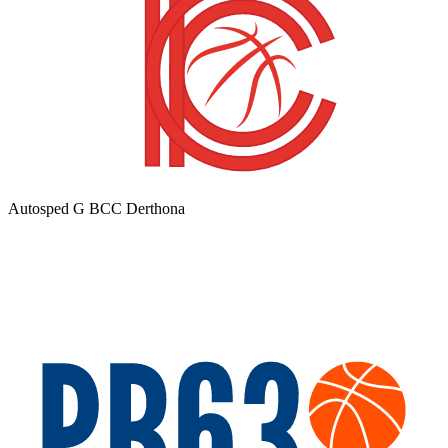
Autosped G BCC Derthona