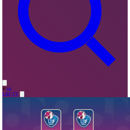
it
/
en
LBF TV