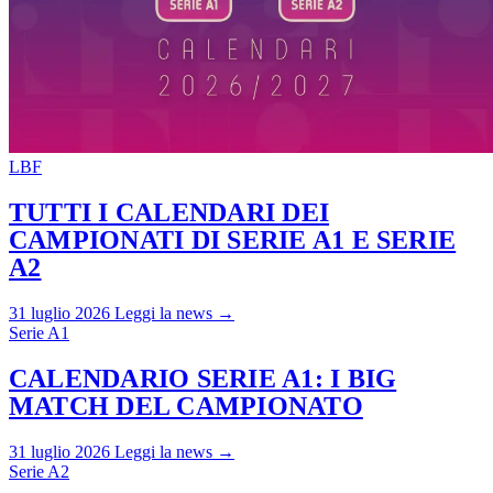
LBF
TUTTI I CALENDARI DEI
CAMPIONATI DI SERIE A1 E SERIE
A2
31 luglio 2026
Leggi la news →
Serie A1
CALENDARIO SERIE A1: I BIG
MATCH DEL CAMPIONATO
31 luglio 2026
Leggi la news →
Serie A2