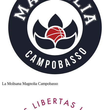
La Molisana Magnolia Campobasso