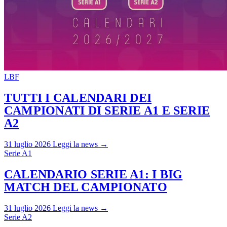
LBF
TUTTI I CALENDARI DEI
CAMPIONATI DI SERIE A1 E SERIE
A2
31 luglio 2026
Leggi la news →
Serie A1
CALENDARIO SERIE A1: I BIG
MATCH DEL CAMPIONATO
31 luglio 2026
Leggi la news →
Serie A2