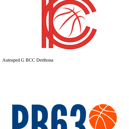
Autosped G BCC Derthona