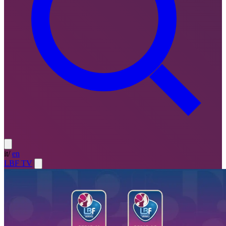
it
/
en
LBF TV