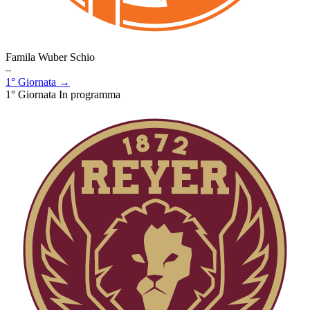
Famila Wuber Schio
–
1° Giornata →
1° Giornata
In programma