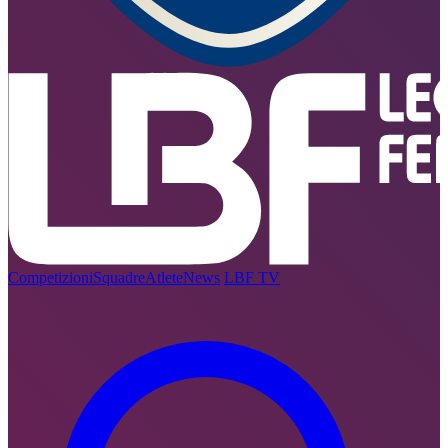
Competizioni
Squadre
Atlete
News
LBF TV