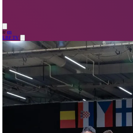
it
/
en
LBF TV