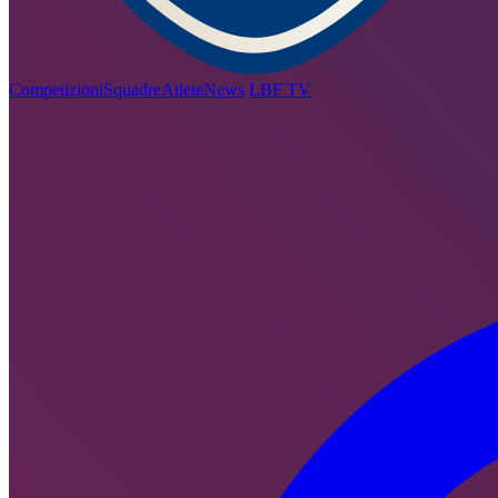
Competizioni
Squadre
Atlete
News
LBF TV