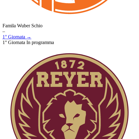
Famila Wuber Schio
–
1° Giornata →
1° Giornata
In programma