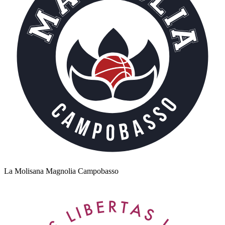
La Molisana Magnolia Campobasso