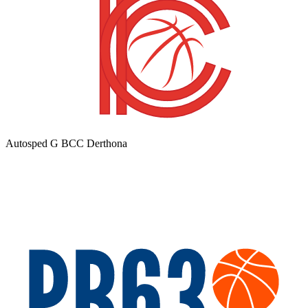
Autosped G BCC Derthona