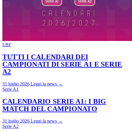
LBF
TUTTI I CALENDARI DEI
CAMPIONATI DI SERIE A1 E SERIE
A2
31 luglio 2026
Leggi la news →
Serie A1
CALENDARIO SERIE A1: I BIG
MATCH DEL CAMPIONATO
31 luglio 2026
Leggi la news →
Serie A2