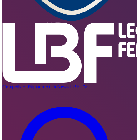
Competizioni
Squadre
Atlete
News
LBF TV