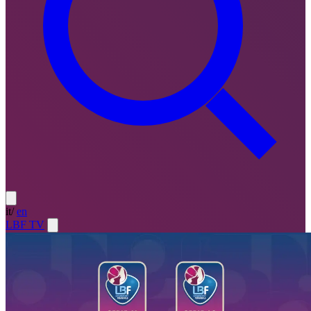
it
/
en
LBF TV