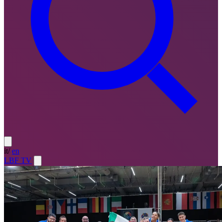
it
/
en
LBF TV