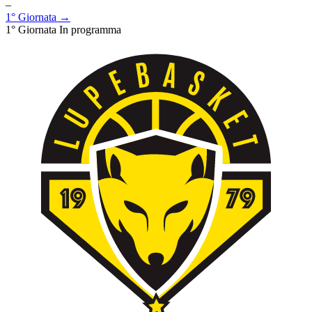
–
1° Giornata →
1° Giornata
In programma