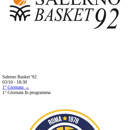
Salerno Basket '92
03/10 · 18:30
1° Giornata →
1° Giornata
In programma