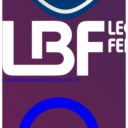
Competizioni
Squadre
Atlete
News
LBF TV