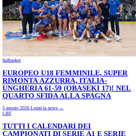
Italbasket
EUROPEO U18 FEMMINILE, SUPER
RIMONTA AZZURRA, ITALIA-
UNGHERIA 61-59 (OBASEKI 17)! NEL
QUARTO SFIDA ALLA SPAGNA
5 agosto 2026
Leggi la news →
LBF
TUTTI I CALENDARI DEI
CAMPIONATI DI SERIE A1 E SERIE