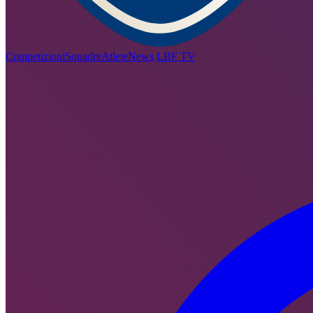
Competizioni
Squadre
Atlete
News
LBF TV