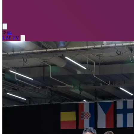
it
/
en
LBF TV