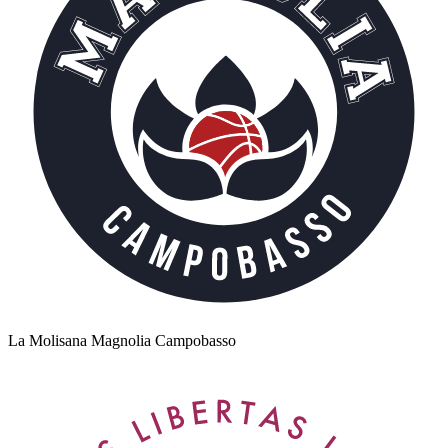
La Molisana Magnolia Campobasso