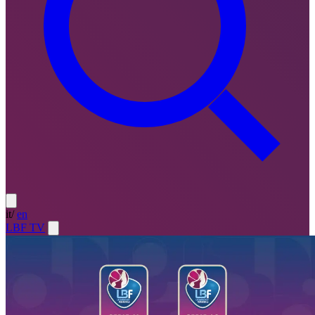
it
/
en
LBF TV