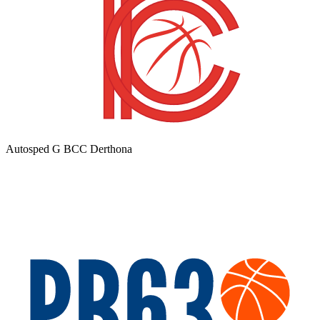
Autosped G BCC Derthona