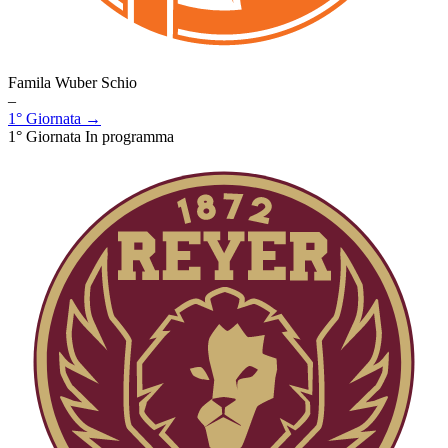
Famila Wuber Schio
–
1° Giornata →
1° Giornata
In programma