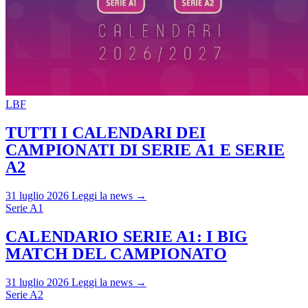
LBF
TUTTI I CALENDARI DEI
CAMPIONATI DI SERIE A1 E SERIE
A2
31 luglio 2026
Leggi la news →
Serie A1
CALENDARIO SERIE A1: I BIG
MATCH DEL CAMPIONATO
31 luglio 2026
Leggi la news →
Serie A2