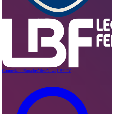
Competizioni
Squadre
Atlete
News
LBF TV