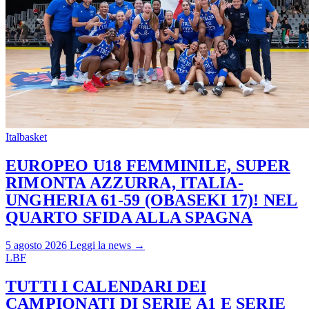
Italbasket
EUROPEO U18 FEMMINILE, SUPER
RIMONTA AZZURRA, ITALIA-
UNGHERIA 61-59 (OBASEKI 17)! NEL
QUARTO SFIDA ALLA SPAGNA
5 agosto 2026
Leggi la news →
LBF
TUTTI I CALENDARI DEI
CAMPIONATI DI SERIE A1 E SERIE