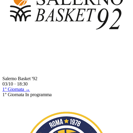
Salerno Basket '92
03/10 · 18:30
1° Giornata →
1° Giornata
In programma