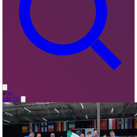
it
/
en
LBF TV