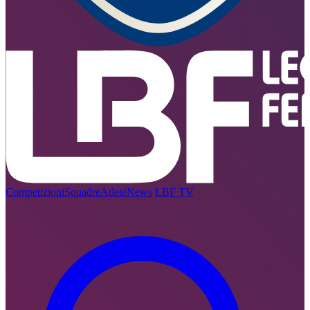
Competizioni
Squadre
Atlete
News
LBF TV