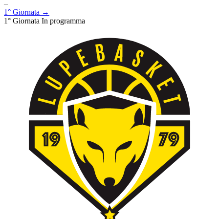
–
1° Giornata →
1° Giornata
In programma