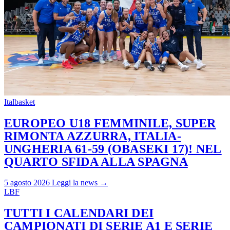
Italbasket
EUROPEO U18 FEMMINILE, SUPER
RIMONTA AZZURRA, ITALIA-
UNGHERIA 61-59 (OBASEKI 17)! NEL
QUARTO SFIDA ALLA SPAGNA
5 agosto 2026
Leggi la news →
LBF
TUTTI I CALENDARI DEI
CAMPIONATI DI SERIE A1 E SERIE