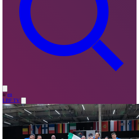
it
/
en
LBF TV