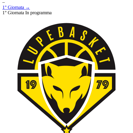
–
1° Giornata →
1° Giornata
In programma