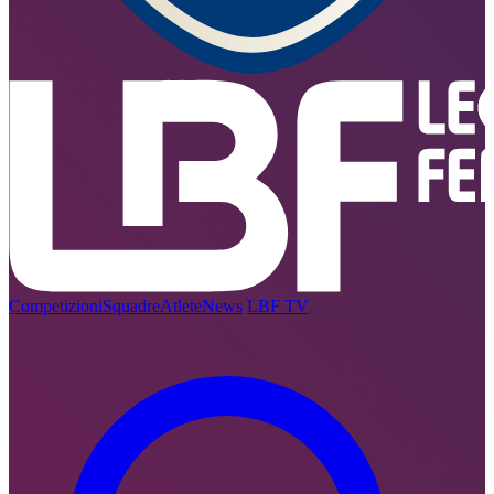
Competizioni
Squadre
Atlete
News
LBF TV