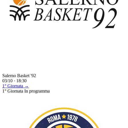
Salerno Basket '92
03/10 · 18:30
1° Giornata →
1° Giornata
In programma